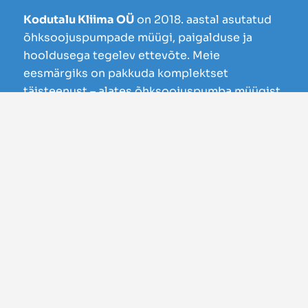
Kodutalu Kliima OÜ
on 2018. aastal asutatud
õhksoojuspumpade müügi, paigalduse ja
hooldusega tegelev ettevõte. Meie
eesmärgiks on pakkuda komplektset
täisteenust – alates õhksoojuspumba müügist
kuni transpordi, paigalduse ja hoolduseni.
Ettevõtte meeskonnal on enam kui 5 aasta
pikkune kogemus valdkonnas.
“Teeme tööd nii, et
klient oleks rahul ja
meie ise ka!”