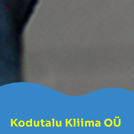
Kodutalu Kliima OÜ